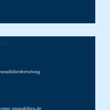
 Immobilienberatung
eomo-immobilien.de