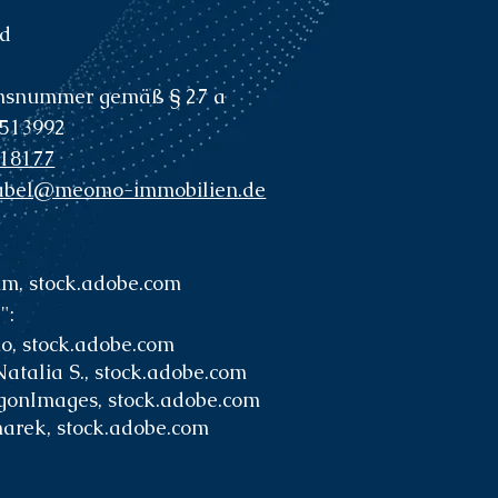
nd
onsnummer gemäß § 27 a
1513992
218177
habel@meomo-immobilien.de
im, stock.adobe.com
":
o, stock.adobe.com
alia S., stock.adobe.com
gonImages, stock.adobe.com
arek, stock.adobe.com