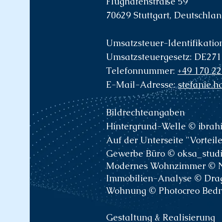
Flughafenstraße 59
70629 Stuttgart, Deutschla
Umsatzsteuer-Identifikati
Umsatzsteuergesetz: DE27
Telefonnummer:
+49 170 2
E-Mail-Adresse:
stefanie.
Bildrechteangaben
Hintergrund-Welle © ibrah
Auf der Unterseite "Vorteile
Gewerbe Büro © oksa_studi
Modernes Wohnzimmer © Nat
Immobilien-Analyse © Dra
Wohnung © Photocreo Bedn
Gestaltung & Realisierung