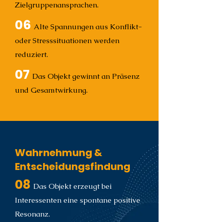
Zielgruppenansprachen.
06
Alte Spannungen aus Konflikt-
oder Stresssituationen werden
reduziert.
07
Das Objekt gewinnt an Präsenz
und Gesamtwirkung.
Wahrnehmung &
Entscheidungsfindung
08
Das Objekt erzeugt bei
Interessenten eine spontane positive
Resonanz.