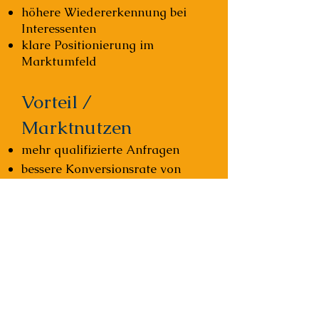
höhere Wiedererkennung bei
Interessenten
klare Positionierung im
Marktumfeld
Vorteil /
Marktnutzen
mehr qualifizierte Anfragen
bessere Konversionsrate von
Inserat zu Besichtigung
höhere Effizienz von Exposés,
Fotos und Home Staging
maximale Wirkung bestehender
Marketingaktivitäten