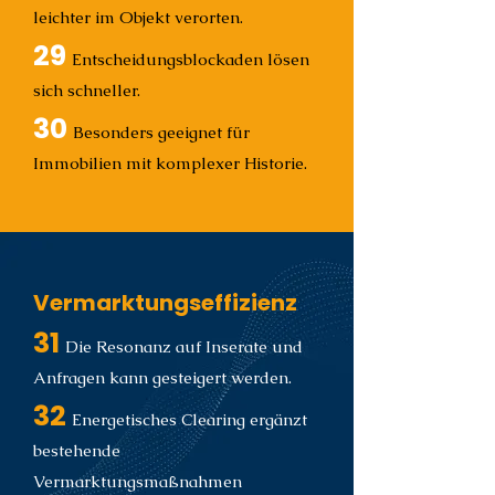
leichter im Objekt verorten.
29
Entscheidungsblockaden lösen
sich schneller.
30
Besonders geeignet für
Immobilien mit komplexer Historie.
Vermarktungseffizienz
31
Die Resonanz auf Inserate und
Anfragen kann gesteigert werden.
32
Energetisches Clearing ergänzt
bestehende
Vermarktungsmaßnahmen